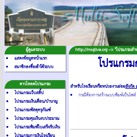
ผู้ดูแลระบบ
http://msglive.org --> "โปรแกรมสำหรับ
แสดงข้อมูลหน้าแรก
โปรแกรมก
สมาชิกลงชื่อเข้าใช้ระบบ
ดาวโหลดโปรแกรม
สำหรับโรงเรียนหรือหน่วยงานย่อย
สังกัด 
โปรแกรมเว็บสลิ๊ป
กรณีต้องการสร้างแบบพิมพ์เป็นไฟล
โปรแกรมเงินเดือน/บำนาญ
โปรแกรมพัสดุครุภัณฑ์
โปรแกรมคุมเงินงบประมาณ
โปรแกรมพิมพ์ใบเสร็จรับเงิน
โปรแกรมการเงินโรงเรียน